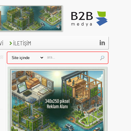

Vİ
İLETİŞİM