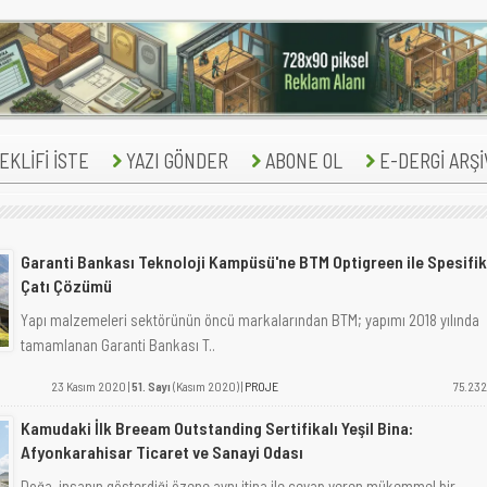
KLİFİ İSTE
YAZI GÖNDER
ABONE OL
E-DERGİ ARŞİ
Garanti Bankası Teknoloji Kampüsü'ne BTM Optigreen ile Spesifik
Çatı Çözümü
Yapı malzemeleri sektörünün öncü markalarından BTM; yapımı 2018 yılında
tamamlanan Garanti Bankası T..
23 Kasım 2020 |
51. Sayı
(Kasım 2020) |
PROJE
75.232
Kamudaki İlk Breeam Outstanding Sertifikalı Yeşil Bina:
Afyonkarahisar Ticaret ve Sanayi Odası
Doğa, insanın gösterdiği özene aynı itina ile cevap veren mükemmel bir