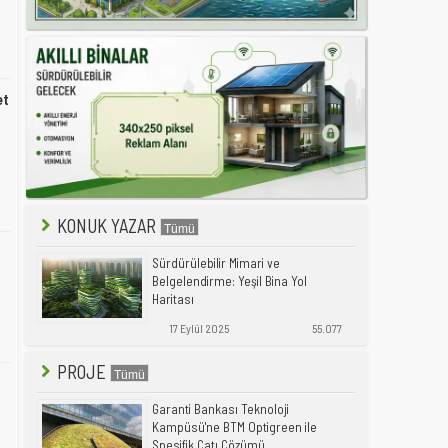
et
KONUK YAZAR
Sürdürülebilir Mimari ve
Belgelendirme: Yeşil Bina Yol
Haritası
17 Eylül 2025
55.077
PROJE
Garanti Bankası Teknoloji
Kampüsü'ne BTM Optigreen ile
Spesifik Çatı Çözümü