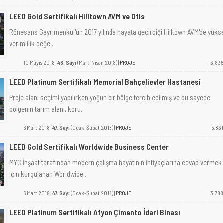
LEED Gold Sertifikalı Hilltown AVM ve Ofis
Rönesans Gayrimenkul'ün 2017 yılında hayata geçirdiği Hilltown AVM'de yüks
verimlilik değe..
10 Mayıs 2018 |
48. Sayı
(Mart-Nisan 2018) |
PROJE
3.836
LEED Platinum Sertifikalı Memorial Bahçelievler Hastanesi
Proje alanı seçimi yapılırken yoğun bir bölge tercih edilmiş ve bu sayede
bölgenin tarım alanı, koru..
6 Mart 2018 |
47. Sayı
(Ocak-Şubat 2018) |
PROJE
5.831
LEED Gold Sertifikalı Worldwide Business Center
MYC İnşaat tarafından modern çalışma hayatının ihtiyaçlarına cevap vermek
için kurgulanan Worldwide ..
6 Mart 2018 |
47. Sayı
(Ocak-Şubat 2018) |
PROJE
3.788
LEED Platinum Sertifikalı Afyon Çimento İdari Binası