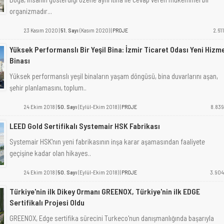
organizmadır...
23 Kasım 2020 |
51. Sayı
(Kasım 2020) |
PROJE
2.611
Yüksek Performanslı Bir Yeşil Bina: İzmir Ticaret Odası Yeni Hizm
Binası
Yüksek performanslı yeşil binaların yaşam döngüsü, bina duvarlarını aşan,
şehir planlamasını, toplum..
24 Ekim 2018 |
50. Sayı
(Eylül-Ekim 2018) |
PROJE
8.839
LEED Gold Sertifikalı Systemair HSK Fabrikası
Systemair HSK'nın yeni fabrikasının inşa karar aşamasından faaliyete
geçişine kadar olan hikayes..
24 Ekim 2018 |
50. Sayı
(Eylül-Ekim 2018) |
PROJE
3.904
Türkiye'nin ilk Dikey Ormanı GREENOX, Türkiye'nin ilk EDGE
Sertifikalı Projesi Oldu
GREENOX, Edge sertifika sürecini Turkeco'nun danışmanlığında başarıyla