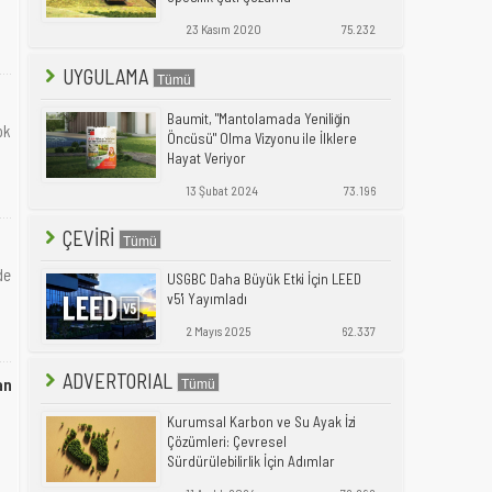
23 Kasım 2020
75.232
UYGULAMA
Baumit, "Mantolamada Yeniliğin
ok
Öncüsü" Olma Vizyonu ile İlklere
Hayat Veriyor
13 Şubat 2024
73.196
ÇEVİRİ
de
USGBC Daha Büyük Etki İçin LEED
v5'i Yayımladı
2 Mayıs 2025
62.337
ADVERTORIAL
an
Kurumsal Karbon ve Su Ayak İzi
Çözümleri: Çevresel
Sürdürülebilirlik İçin Adımlar