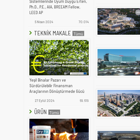
Sistemlerinde Uyum Duygu Erten,
Ph.D., P.E., AIA, BREEAM Fellow,
LEED AP
5 Nisan 2024
70.014
TEKNİK MAKALE
Yeşil Binalar Pazarı ve
Sürdürülebilir Finansman
Araçlarının Dönüştürmede Gücü
27 Eylül 2024
69.619
ÜRÜN