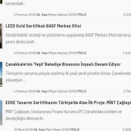
tamamladı...
4 Temmuz 2018 |
49. Sayı
(Mayıs-Haziran 2018) |
PROJE
5.374
LEED Gold Sertifikalı BASF Merkez Ofisi
Sürdürülebilir strateji ve çözümlerin uygulandığı BASF Merkez Ofisi'nde birç
çevre dostu özell..
4 Temmuz 2018 |
49. Sayı
(Mayıs-Haziran 2018) |
PROJE
3.024
Çanakkale'nin 'Yeşil' Belediye Binasının İnşaatı Devam Ediyor
Türkiye'nin yarışma yoluyla seçilmiş ilk yeşil yerel yönetim binası Çanakkale'
yükseliyor...
4 Temmuz 2018 |
49. Sayı
(Mayıs-Haziran 2018) |
PROJE
2.794
EDGE Tasarım Sertifikasını Türkiye'de Alan İlk Proje: MİNT Çağlay
MİNT Çağlayan, Uluslararası Finans Kurumu (IFC) tarafından üretilen ve
denetçiliğini Altensis'in..
10 Mayıs 2018 |
48. Sayı
(Mart-Nisan 2018) |
PROJE
3.300