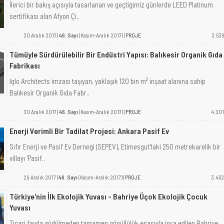
İlerici bir bakış açısıyla tasarlanan ve geçtiğimiz günlerde LEED Platinum
sertifikası alan Afyon Çi..
30 Aralık 2017 |
46. Sayı
(Kasım-Aralık 2017) |
PROJE
3.536
Tümüyle Sürdürülebilir Bir Endüstri Yapısı: Balıkesir Organik Gıda
Fabrikası
Iglo Architects imzası taşıyan, yaklaşık 120 bin m² inşaat alanına sahip
Balıkesir Organik Gıda Fabr..
30 Aralık 2017 |
46. Sayı
(Kasım-Aralık 2017) |
PROJE
4.301
Enerji Verimli Bir Tadilat Projesi: Ankara Pasif Ev
Sıfır Enerji ve Pasif Ev Derneği (SEPEV), Etimesgut'taki 250 metrekarelik bir
villayı 'Pasif..
29 Aralık 2017 |
46. Sayı
(Kasım-Aralık 2017) |
PROJE
3.452
Türkiye'nin İlk Ekolojik Yuvası - Bahriye Üçok Ekolojik Çocuk
Yuvası
Ticari fayda güdülmeden tamamen gönüllülük esasıyla inşa edilen Bahriye