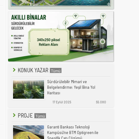
KONUK YAZAR
Sürdürülebilir Mimari ve
Belgelendirme: Yeşil Bina Yol
Haritası
17 Eylül 2025
55.080
PROJE
Garanti Bankası Teknoloji
Kampüsü'ne BTM Optigreen ile
Spesifik Çatı Çözümü