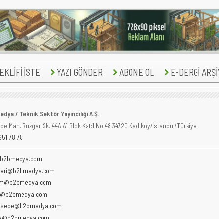
KLİFİ İSTE
YAZI GÖNDER
ABONE OL
E-DERGİ ARŞİ
edya / Teknik Sektör Yayıncılığı A.Ş.
tepe Mah. Rüzgar Sk. 44A A1 Blok Kat:1 No:48 34720 Kadıköy/İstanbul/Türkiye
651 78 78
@b2bmedya.com
isleri@b2bmedya.com
am@b2bmedya.com
ik@b2bmedya.com
sebe@b2bmedya.com
e@b2bmedya.com