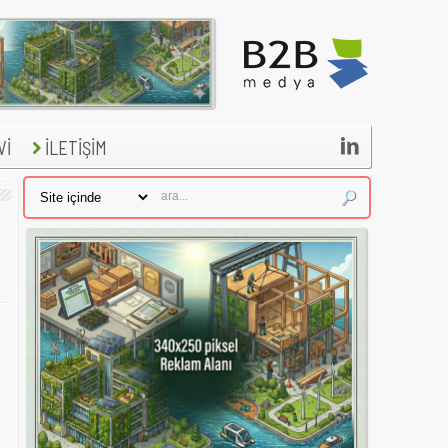

Vİ
İLETİŞİM