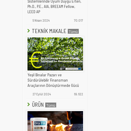
Sistemlerinde Uyum Duygu Erten,
Ph.D., P.E., AIA, BREEAM Fellow,
LEED AP
5 Nisan 2024
70.017
TEKNİK MAKALE
Yeşil Binalar Pazarı ve
Sürdürülebilir Finansman
Araçlarının Dönüştürmede Gücü
27 Eylül 2024
69.622
ÜRÜN