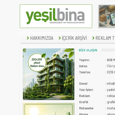
HAKKIMIZDA
İÇERİK ARŞİVİ
REKLAM TE
BİZE ULAŞIN
Yayıncı
:
B2B M
Adres
:
Fikir
Telefon
:
0216 
Genel
:
info
Yazı İşleri
:
yazi
Reklam
:
rekl
Grafik
:
graf
Muhasebe
:
muha
Abone
:
abon