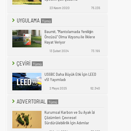
23 Kasım 2020
75.235
UYGULAMA
Baumit, "Mantolamada Yeniliğin
Öncüsü" Olma Vizyonu ile İlklere
Hayat Veriyor
13 Şubat 2024
73.199
ÇEVİRİ
USGBC Daha Büyük Etki İçin LEED
v5'i Yayımladı
2 Mayıs 2025
62.340
ADVERTORIAL
Kurumsal Karbon ve Su Ayak İzi
Çözümleri: Çevresel
Sürdürülebilirlik İçin Adımlar