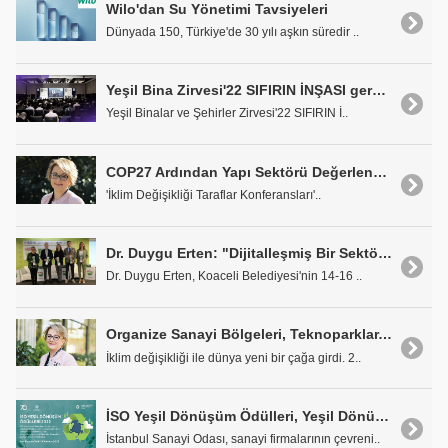
Wilo'dan Su Yönetimi Tavsiyeleri
Dünyada 150, Türkiye'de 30 yılı aşkın süredir ..
Yeşil Bina Zirvesi'22 SIFIRIN İNŞASI gerçekleştirildi!
Yeşil Binalar ve Şehirler Zirvesi'22 SIFIRIN İ..
COP27 Ardından Yapı Sektörü Değerlendirmesi
'İklim Değişikliği Taraflar Konferansları'..
Dr. Duygu Erten: "Dijitalleşmiş Bir Sektöre Geçişle Güçlendirilen Sürdürülebilir Yaşam İçin Aciliyet Var"
Dr. Duygu Erten, Koaceli Belediyesi'nin 14-16 ..
Organize Sanayi Bölgeleri, Teknoparklar, Askeri Bölgeler ve Üniversite Kampüslerinin İnovasyon Odaklı Yeşil Dönüşümü
İklim değişikliği ile dünya yeni bir çağa girdi. 2..
İSO Yeşil Dönüşüm Ödülleri, Yeşil Dönüşüm Yolculuğundaki Hikayelerinizi Paylaşmaya Davet Ediyor
İstanbul Sanayi Odası, sanayi firmalarının çevreni..