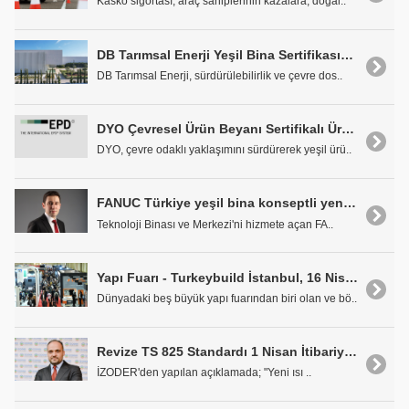
Kasko sigortası, araç sahiplerinin kazalara, doğal..
DB Tarımsal Enerji Yeşil Bina Sertifikasının Sahibi Oldu
DB Tarımsal Enerji, sürdürülebilirlik ve çevre dos..
DYO Çevresel Ürün Beyanı Sertifikalı Ürün Gamını Genişletiyor
DYO, çevre odaklı yaklaşımını sürdürerek yeşil ürü..
FANUC Türkiye yeşil bina konseptli yeni Teknoloji Merkezi'ni hizmete açtı
Teknoloji Binası ve Merkezi'ni hizmete açan FA..
Yapı Fuarı - Turkeybuild İstanbul, 16 Nisan'da Kapılarını Açıyor
Dünyadaki beş büyük yapı fuarından biri olan ve bö..
Revize TS 825 Standardı 1 Nisan İtibariyle Zorunlu Oldu
İZODER'den yapılan açıklamada; "Yeni ısı ..