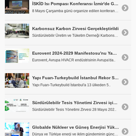
İSKİD Isı Pompası Konferansı İzmir'de Gerçekleşti
8 Mayıs Çarşamba günü organize edilen konferansta ..
Karbonsuz Karbon Zirvesi Gerçekleştirildi
Sürdürülebilir Üretim ve Tüketim Derneği Karbonsuz..
Eurovent 2024-2029 Manifestosu'nu Yayınladı
Eurovent, Avrupa HVACR endüstrisinin Avrupa'da..
Yapı Fuarı-Turkeybuild İstanbul Rekor Sayıda Ziyaretçiyi Ağırladı
Yapı Fuarı-Turkeybuild İstanbul'a 13 ülkeden 5..
Sürdürülebilir Tesis Yönetimi Zirvesi için Geri Sayım Başladı
Sürdürülebilir Tesis Yönetimi Zirvesi 28 Mayıs 202..
Globalde Nükleer ve Güneş Enerjisi Yükselişte, Kömür Devri Sona Eriyor
Dünya ve Türkiye enerji ve iklim gündeminin güncel..