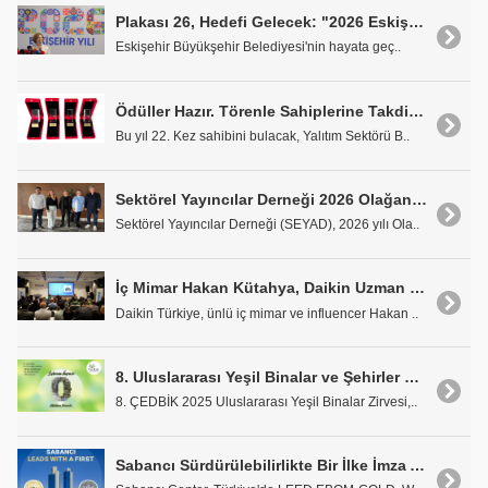
Plakası 26, Hedefi Gelecek: "2026 Eskişehir Yılı"
Eskişehir Büyükşehir Belediyesi'nin hayata geç..
Ödüller Hazır. Törenle Sahiplerine Takdim Edilmeyi Bekliyor
Bu yıl 22. Kez sahibini bulacak, Yalıtım Sektörü B..
Sektörel Yayıncılar Derneği 2026 Olağan Genel Kurulu Gerçekleştirildi
Sektörel Yayıncılar Derneği (SEYAD), 2026 yılı Ola..
İç Mimar Hakan Kütahya, Daikin Uzman Günü'nün Konuğuydu
Daikin Türkiye, ünlü iç mimar ve influencer Hakan ..
8. Uluslararası Yeşil Binalar ve Şehirler Zirvesi 9 Aralık'ta Düzenlenecek
8. ÇEDBİK 2025 Uluslararası Yeşil Binalar Zirvesi,..
Sabancı Sürdürülebilirlikte Bir İlke İmza Atıyor