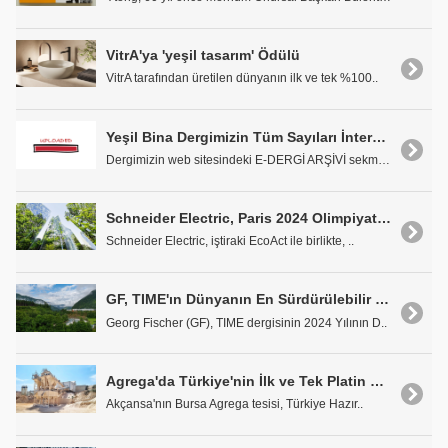
VitrA'ya 'yeşil tasarım' Ödülü
VitrA tarafından üretilen dünyanın ilk ve tek %100..
Yeşil Bina Dergimizin Tüm Sayıları İnternette
Dergimizin web sitesindeki E-DERGİ ARŞİVİ sekmesin..
Schneider Electric, Paris 2024 Olimpiyat'ının Karbon Nötr Hale Getirilmesine Destek Oluyor
Schneider Electric, iştiraki EcoAct ile birlikte, ..
GF, TIME'ın Dünyanın En Sürdürülebilir Şirketleri Arasında
Georg Fischer (GF), TIME dergisinin 2024 Yılının D..
Agrega'da Türkiye'nin İlk ve Tek Platin CSC sertifikası Akçansa'nın
Akçansa'nın Bursa Agrega tesisi, Türkiye Hazır..