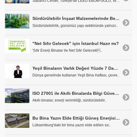
Sabancı Center, Türkiye'de LEED EBOM-GOLD, WEL..
Sürdürülebilir İnşaat Malzemelerinde Belgelendirme ve Performans Ölçümü
Sürdürülebilirlik, günümüz yapı sektöründe yalnızc..
"Net Sıfır Gelecek" için İstanbul Hazır mı?
'Sıfır Enerji Binalar ile Net Sıfır Gelecek..
Yeşil Binaların Varlık Değeri Yüzde 7 Daha Fazla
Dünya genelinde kutlanan Yeşil Bina Haftası, çevre..
ISO 27001 ile Akıllı Binalarda Bilgi Güvenliğini Sağlamak Mümkün mü?
Akıllı binalar; enerji verimliliği, sürdürülebilir..
Bu Bina Yazın Elde Ettiği Güneş Enerjisini Kışın Isıtmada Kullanıyor
Lüksemburg'daki bir bina yazın elde edilen sıc..