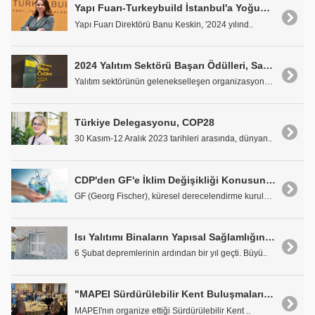
Yapı Fuarı-Turkeybuild İstanbul'a Yoğun İlgi
Yapı Fuarı Direktörü Banu Keskin, '2024 yılınd..
2024 Yalıtım Sektörü Başarı Ödülleri, Sahiplerini Buldu
Yalıtım sektörünün gelenekselleşen organizasyonu Y..
Türkiye Delegasyonu, COP28
30 Kasım-12 Aralık 2023 tarihleri arasında, dünyan..
CDP'den GF'e İklim Değişikliği Konusunda "A" Notu
GF (Georg Fischer), küresel derecelendirme kuruluş..
Isı Yalıtımı Binaların Yapısal Sağlamlığını Koruyor
6 Şubat depremlerinin ardından bir yıl geçti. Büyü..
"MAPEI Sürdürülebilir Kent Buluşmaları"nın 6.'sı Antalya'da Gerçekleştirildi
MAPEI'nın organize ettiği Sürdürülebilir Kent ..