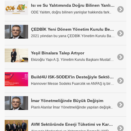
Isı ve Su Yalıtımında Doğru Bilinen Yanlışlar
ODE Yalıtım, doğru bilinen yanlışlar hakkında fark..
ÇEDBİK Yeni Dönem Yönetim Kurulu Belli Oldu
2021 yılından bu yana ÇEDBİK Yönetim Kurulu Başkan..
Yeşil Binalara Talep Artıyor
Ekizoğlu Yapı A.Ş. Yönetim Kurulu Başkanı Mustafa ..
Build4U ISK-SODEX'in Desteğiyle Sektöre Açılıyor
Hannover Messe Sodeks Fuarcılık ve ANFAŞ iş birliğ..
İmar Yönetmeliğinde Büyük Değişim
Planlı Alanlar İmar Yönetmeliğinde yapılan değişik..
AVM Sektöründe Enerji Tüketimi ve Karbon Ayak İzi Endeks Çalışması Açıklandı