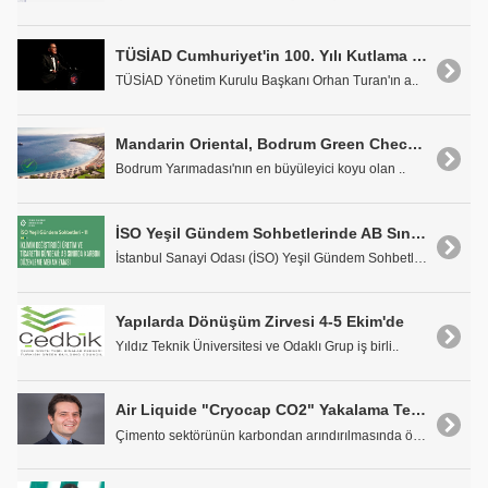
TÜSİAD Cumhuriyet'in 100. Yılı Kutlama Etkinliği
TÜSİAD Yönetim Kurulu Başkanı Orhan Turan'ın a..
Mandarin Oriental, Bodrum Green Check Sertifikasını Alan İlk Resort Oldu
Bodrum Yarımadası'nın en büyüleyici koyu olan ..
İSO Yeşil Gündem Sohbetlerinde AB Sınırda Karbon Düzenleme Mekanizmasına Geçiş Dönemi Ele Aınacak
İstanbul Sanayi Odası (İSO) Yeşil Gündem Sohbetler..
Yapılarda Dönüşüm Zirvesi 4-5 Ekim'de
Yıldız Teknik Üniversitesi ve Odaklı Grup iş birli..
Air Liquide "Cryocap CO2" Yakalama Teknolojisi ile Çimento Sektörünü Karbondan Arındırıyor
Çimento sektörünün karbondan arındırılmasında önem..