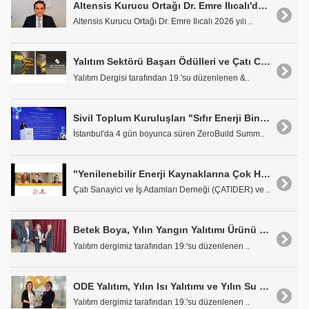
Altensis Kurucu Ortağı Dr. Emre Ilıcalı'dan Enerji Verimliliği Uyarısı
Altensis Kurucu Ortağı Dr. Emre Ilıcalı 2026 yılı ..
Yalıtım Sektörü Başarı Ödülleri ve Çatı Cephe Malzemeleri Ödülleri Sahiplerini Buldu
Yalıtım Dergisi tarafından 19.'su düzenlenen &..
Sivil Toplum Kuruluşları "Sıfır Enerji Binalar İle Geleceği İnşa Et" Deklarasyonunu İmzaladı
İstanbul'da 4 gün boyunca süren ZeroBuild Summ..
"Yenilenebilir Enerji Kaynaklarına Çok Hızlı Geçiş Şart"
Çatı Sanayici ve İş Adamları Derneği (ÇATIDER) ve ..
Betek Boya, Yılın Yangın Yalıtımı Ürünü Ödülünü Teslim Aldı
Yalıtım dergimiz tarafından 19.'su düzenlenen ..
ODE Yalıtım, Yılın Isı Yalıtımı ve Yılın Su Yalıtımı Ürünü Ödülünü Teslim Aldı
Yalıtım dergimiz tarafından 19.'su düzenlenen ..