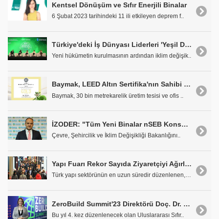
Kentsel Dönüşüm ve Sıfır Enerjili Binalar
6 Şubat 2023 tarihindeki 11 ili etkileyen deprem f..
Türkiye'deki İş Dünyası Liderleri 'Yeşil Dönüşüm'ü Sahipleniyor
Yeni hükümetin kurulmasının ardından iklim değişik..
Baymak, LEED Altın Sertifika'nın Sahibi Oldu
Baymak, 30 bin metrekarelik üretim tesisi ve ofis ..
İZODER: "Tüm Yeni Binalar nSEB Konsepti ile İnşa Edilmeli"
Çevre, Şehircilik ve İklim Değişikliği Bakanlığını..
Yapı Fuarı Rekor Sayıda Ziyaretçiyi Ağırladı
Türk yapı sektörünün en uzun süredir düzenlenen, T..
ZeroBuild Summit'23 Direktörü Doç. Dr. Gamze Karanfil Kaçmaz: "Sıfır Enerji Bina'lara Dönüşümü Konu Alacağız"
Bu yıl 4. kez düzenlenecek olan Uluslararası Sıfır..