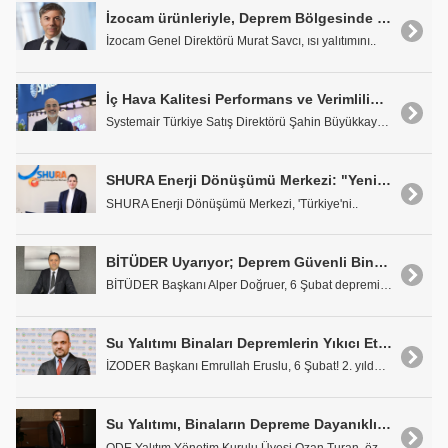
İzocam ürünleriyle, Deprem Bölgesinde Güçlü Binalar İnşa Ediliyor
İzocam Genel Direktörü Murat Savcı, ısı yalıtımını..
İç Hava Kalitesi Performans ve Verimliliği Doğrudan Etkiliyor
Systemair Türkiye Satış Direktörü Şahin Büyükkaya,..
SHURA Enerji Dönüşümü Merkezi: "Yenilenebilir Hidrojen, Karbonsuzlaşması Zor Sektörlerinde Yaygınlaşacak"
SHURA Enerji Dönüşümü Merkezi, 'Türkiye'ni..
BİTÜDER Uyarıyor; Deprem Güvenli Bina Yapmak Zor Değil
BİTÜDER Başkanı Alper Doğruer, 6 Şubat depreminin ..
Su Yalıtımı Binaları Depremlerin Yıkıcı Etkisine Karşı Korur
İZODER Başkanı Emrullah Eruslu, 6 Şubat! 2. yıldön..
Su Yalıtımı, Binaların Depreme Dayanıklılığında Kritik Rol Oynuyor
ODE Yalıtım Yönetim Kurulu Üyesi Ozan Turan, özell..