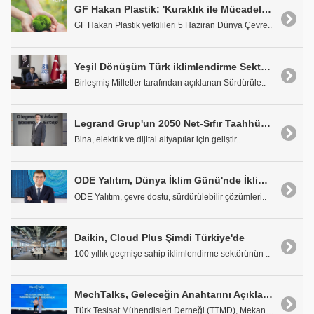
GF Hakan Plastik: 'Kuraklık ile Mücadelede Su Yönetimi Zorunluluk.'
GF Hakan Plastik yetkilileri 5 Haziran Dünya Çevre..
Yeşil Dönüşüm Türk iklimlendirme Sektörü için Fırsat mı Tehdit mi?
Birleşmiş Milletler tarafından açıklanan Sürdürüle..
Legrand Grup'un 2050 Net-Sıfır Taahhüdü Tescillendi
Bina, elektrik ve dijital altyapılar için geliştir..
ODE Yalıtım, Dünya İklim Günü'nde İklim Değişikliğiyle Mücadeleye Odaklanıyor
ODE Yalıtım, çevre dostu, sürdürülebilir çözümleri..
Daikin, Cloud Plus Şimdi Türkiye'de
100 yıllık geçmişe sahip iklimlendirme sektörünün ..
MechTalks, Geleceğin Anahtarını Açıkladı: Sürdürülebilir Mühendislik
Türk Tesisat Mühendisleri Derneği (TTMD), Mekanik ..