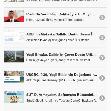
Rielli Su Verimliliği Rehberiyle 15 Milyon Metreküp Su Tasarrufu
Rielli, hazırladığı Su Verimliliği Rehberi'ni,..
ABB'nin Meksika Saltillo Üretim Tesisi İki Yılda Emisyonlarını %80 Azalttı
Akıllı bina teknolojisi ve güneş enerjisi sistemle..
Yeşil Binalar, Daikin'in Çevre Dostu Ürünleriyle Şekilleniyor
Daikin, çevreye duyarlı, enerji tasarruflu ve konf..
USGBC @30: Yeşil Etkisinin Değerlendirilmesi
ABD Yeşil Bina Konseyi (USGBC), bugün sürdürülebil..
SÜT-D: Atmayalım, Soframızın Bütçesini ve Karbon İzini Düşürelim
Sürdürülebilir Üretim ve Tüketim Derneği Başkanı P..