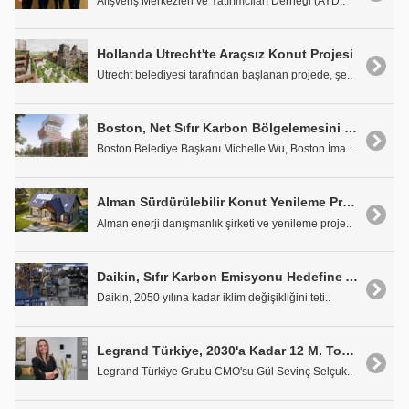
Alışveriş Merkezleri ve Yatırımcıları Derneği (AYD..
Hollanda Utrecht'te Araçsız Konut Projesi
Utrecht belediyesi tarafından başlanan projede, şe..
Boston, Net Sıfır Karbon Bölgelemesini Gerektiren İlk Şehir Oldu
Boston Belediye Başkanı Michelle Wu, Boston İmar K..
Alman Sürdürülebilir Konut Yenileme Projesi 3,6 Milyon Euro'yu Güvenceye Aldı
Alman enerji danışmanlık şirketi ve yenileme proje..
Daikin, Sıfır Karbon Emisyonu Hedefine Adım Adım Yaklaşıyor
Daikin, 2050 yılına kadar iklim değişikliğini teti..
Legrand Türkiye, 2030'a Kadar 12 M. Ton Karbon Emisyonunu Önleyecek
Legrand Türkiye Grubu CMO'su Gül Sevinç Selçuk..