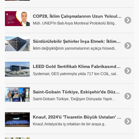
COP28, İklim Çalışmalarının Uzun Yolculuğunda Bir Dönüm Noktası Olacak
Müh. UNEP'in Batı Asya Montreal Protokolü Bölg..
Sürdürülebilir Şehirler İnşa Etmek: İklim Değişikliği ve Enerji Kriziyle Yüzleşmek
İklim değişikliğinin yansımalarının açıkça hissedi..
LEED Gold Sertifikalı Klima Fabrikasından 880 bin Euro'luk GES Yatırımı
Systemair, GES yatırımıyla yılda 717 ton COâ‚‚ sal..
Saint-Gobain Türkiye, Eskişehir'de Düzenlenen 6. Ulusal Yapı Kongresi ve Sergisi'ne Katıldı
Saint-Gobain Türkiye, 'Değişen Dünyada Yapılı ..
Knauf, 2024'ü 'Ticaretin Büyük Ustaları' Buluşmasıyla Karşıladı
Knauf, Antalya'da iş ortakları ile bir araya g..