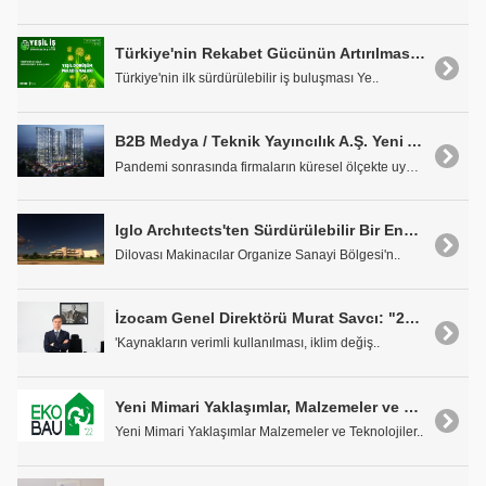
Türkiye'nin Rekabet Gücünün Artırılmasında Yeşil Dönüşüm Bir Fırsat
Türkiye'nin ilk sürdürülebilir iş buluşması Ye..
B2B Medya / Teknik Yayıncılık A.Ş. Yeni Adresinde
Pandemi sonrasında firmaların küresel ölçekte uygu..
Iglo Archıtects'ten Sürdürülebilir Bir Endüstri Yapısı: Galsan Plastik Fabrikası
Dilovası Makinacılar Organize Sanayi Bölgesi'n..
İzocam Genel Direktörü Murat Savcı: "2050 Yılına Kadar Karbon Nötr Olmayı Hedefliyoruz"
'Kaynakların verimli kullanılması, iklim değiş..
Yeni Mimari Yaklaşımlar, Malzemeler ve Teknolojiler Fuarı
Yeni Mimari Yaklaşımlar Malzemeler ve Teknolojiler..