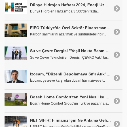
Dünya Hidrojen Haftası 2024, Enerji Uzmanlarını Kopenhag'da Bir Araya Getirdi
Dünya Hidrojen Haftası'nda 3.500'den fazla..
EIFO Türkiye'de Özel Sektör Finansmanına Başlıyor
Karbon salımlarını azaltmak ve sürdürülebilir bir ..
Su ve Çevre Dergisi "Yeşil Nokta Basın Ödülü"ne Layık Görüldü
Su ve Çevre Teknolojileri Dergisi, ÇEVKO Vakfı tar..
İzocam, "Düzenli Depolamaya Sıfır Atık" Projesi ile Çevre Duyarlılığını Zirveye Taşıdı
İzocam, çevreye karşı olan duyarlılığını zirveye t..
Bosch Home Comfort'tan Yeni Nesil Isı Pompası: Compress 2000 AWF
Bosch Home Comfort Group'un Türkiye pazarına s..
NET SIFIR: Firmanız İçin Ne Anlama Geliyor?
USGBC için yazan sürdürülebilirlik uzmanı Geoffrey..