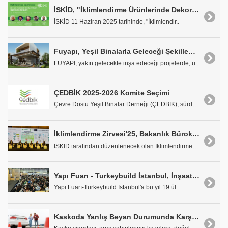
İSKİD, "İklimlendirme Ürünlerinde Dekorbonizasyon" Webinarı Düzenliyor
İSKİD 11 Haziran 2025 tarihinde, "İklimlendir..
Fuyapı, Yeşil Binalarla Geleceği Şekillendiriyor
FUYAPI, yakın gelecekte inşa edeceği projelerde, u..
ÇEDBİK 2025-2026 Komite Seçimi
Çevre Dostu Yeşil Binalar Derneği (ÇEDBİK), sürdür..
İklimlendirme Zirvesi'25, Bakanlık Bürokratlarını ve Sektör Liderlerini Buluşturdu
İSKİD tarafından düzenlenecek olan İklimlendirme Z..
Yapı Fuarı - Turkeybuild İstanbul, İnşaat Sektörünün Buluşma Noktası Oldu
Yapı Fuarı-Turkeybuild İstanbul'a bu yıl 19 ül..
Kaskoda Yanlış Beyan Durumunda Karşılaşılabilecek 4 Sorun