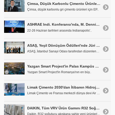
Çimsa, Düşük Karbonlu Çimento Ürünlerine EPD Belgelerini Aldı
Çimsa, düşük karbonlu gri çimento ürünleri için EP..
ASHRAE Indi. Konferansı'nda, M. Dennis Knight Başkanlık Rozetini Taktı
22-26 Haziran tarihleri arasında Indianapolis'..
ASAŞ, Yeşil Dönüşüm Ödülleri'nde Jüri Özel Ödülü'ne Layık Görüldü
ASAŞ, İstanbul Sanayi Odası tarafından düzenlenen ..
Yazgan Smart Project'in Palas Kampüs Projesine LEED Platin
Yazgan Smart Project'in Romanya'nın en büy..
Limak Çimento 2030'dan İtibaren Hidrojen İçerikli Karbon-Nötr Yakıt Kullanacak
Limak Çimento ve Fransa merkezli dünya devi Air Li..
DAIKIN, Tüm VRV Ürün Gamını R32 Soğutucu Akışkanlı Hale Getiriyor
Daikin, R32 soğutucu akışkana sahip yeni ürünleri ..