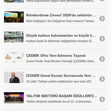
Hava koşullarının uygun hale gelmesiyle birlikte d..
İklimlendirme Zirvesi' 2026'da sektörün güncel konuları değerlendirildi
İklim Değişiyor, Siz Değişime Hazır mısınız? temas..
Düşük karbon kahramanları ve küçük karbon kahramanları ödüllendirildi
Karbon Ayak İzi iklimimizi değiştirirken Karbon El..
ÇEDBİK Ofisi Yeni Adresine Taşındı
Çevre Dostu Yeşil Binalar Derneği (ÇEDBİK) olarak,..
İZODER Genel Kurulu Sonrasında Yeni Dönem için Atalay Özdayı Başkan Seçildi
33 yıldır Türkiye yalıtım sektörünün sesi olan İZO..
YALITIM SEKTÖRÜ BAŞARI ÖDÜLLERİ'26 SAHİPLERİNE TÖRENLE TAKDİM EDİLDİ
Yalıtım dergimiz tarafından bu yıl 22. si düzenlen..