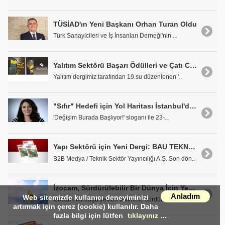
TÜSİAD'ın Yeni Başkanı Orhan Turan Oldu
Türk Sanayicileri ve İş İnsanları Derneği'nin ..
Yalıtım Sektörü Başarı Ödülleri ve Çatı Cephe Malzemeleri Ödülleri Sahiplerini Buldu
Yalıtım dergimiz tarafından 19.su düzenlenen '..
"Sıfır" Hedefi için Yol Haritası İstanbul'da Çizilecek
'Değişim Burada Başlıyor!' sloganı ile 23-..
Yapı Sektörü için Yeni Dergi: BAU TEKNOLOJİLERİ Çıkıyor
B2B Medya / Teknik Sektör Yayıncılığı A.Ş. Son dön..
İzocam, Sürdürülebilir Bir Dünya İçin Yelken Açıyor
Anladım
Web sitemizde kullanıcı deneyiminizi
İzocam, kurduğu yelken takımı ile sürdürülebilir b..
artırmak için çerez (cookie) kullanılır. Daha
fazla bilgi için lütfen
tıklayınız
...