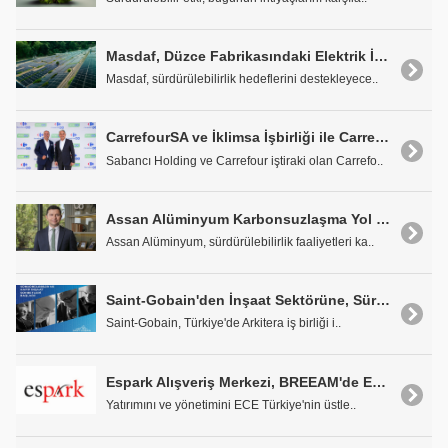
Masdaf, Düzce Fabrikasındaki Elektrik İhtiyacının Yüzde 60'ını GES ile Karşılayacak
Masdaf, sürdürülebilirlik hedeflerini destekleyece..
CarrefourSA ve İklimsa İşbirliği ile CarrefourSA Mağazaları Kendi Enerjisini Üretiyor
Sabancı Holding ve Carrefour iştiraki olan Carrefo..
Assan Alüminyum Karbonsuzlaşma Yol Haritasını Yayınladı
Assan Alüminyum, sürdürülebilirlik faaliyetleri ka..
Saint-Gobain'den İnşaat Sektörüne, Sürdürülebilir ve Hafif İnşaat
Saint-Gobain, Türkiye'de Arkitera iş birliği i..
Espark Alışveriş Merkezi, BREEAM'de En Üst Dereceye Ulaştı
Yatırımını ve yönetimini ECE Türkiye'nin üstle..