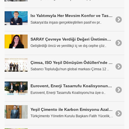
Isı Yalıtımıyla Her Mevsim Konfor ve Tasarruf Sağlanabilir
Sakarya'da inşası gerçekleştirilen pasif ev pr..
SARAY Çevreye Verdiği Değeri Üretimine Yansıtıyor
Geliştirdiği öncü ve yenilikçi iç ve dış cephe çöz..
Çimsa, ISO Yeşil Dönüşüm Ödülleri'nde "Sürdürülebilirlik Yönetimi" Ödülü Aldı
Sabancı Topluluğu'nun global markası Çimsa 12 ..
Eurovent, Enerji Tasarrufu Koalisyonuna Katıldı
Eurovent, Enerji Tasarrufu Koalisyonu'na üye o..
Yeşil Çimento ile Karbon Emisyonu Azalacak
Türkçimento Yönetim Kurulu Başkanı Fatih Yücelik, ..