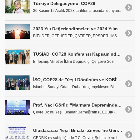
Türkiye Delegasyonu, COP28
30 Kasım-12 Aralık 2023 tarihleri arasında, dünyan..
2023 Yılı Değerlendirmeleri ve 2024 Yılından Beklentiler
BİTÜDER, CEPHEDER, ÇATIDER, EPSDER, İMSAD, İZODER,..
TÜSİAD, COP28 Konferansı Kapsamında Etkinlikler Gerçekleştirdi
Birleşmiş Milletler İklim Değişikliği Çerçeve Sözl..
İSO, COP28'de 'Yeşil Dönüşüm ve KOBİ'ler' Konusunu Ele Aldı
İstanbul Sanayi Odası, Dubai'de gerçekleşen Bi..
Prof. Naci Görür: "Marmara Depreminde Sanayinin Çarkları Durur"
Çevre Dostu Yeşil Binalar Derneği'nin (ÇEDBİK)..
Uluslararası Yeşil Binalar Zirvesi'ne Geri Sayım Başladı
ÇEDBİK ev sahipliğinde T.C. Çevre, Şehircilik ve İ..