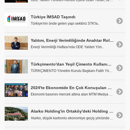
Türkiye İMSAD Taşındı
Türkiye'nin önde gelen yapı sektörü STK'la..
Yalıtım, Enerji Verimliliğinde Anahtar Rol Oynuyor
Enerji Verimliliği Haftası'nda ODE Yalıtım Yön..
Türkçimento'dan Yeşil Çimento Kullanımına Destek
TÜRKÇİMENTO Yönetim Kurulu Başkanı Fatih Yücelik, ..
2024'te Ekonomide En Çok Konuşulan Konular
Ekonomi basınını mercek altına alan MTM Medya Taki..
Alarko Holding'in Ortaköy'deki Holding Binası Karbon Nötr Oluyor
Alarko, düşük karbonlu ekonomiye geçiş yönündeki k..