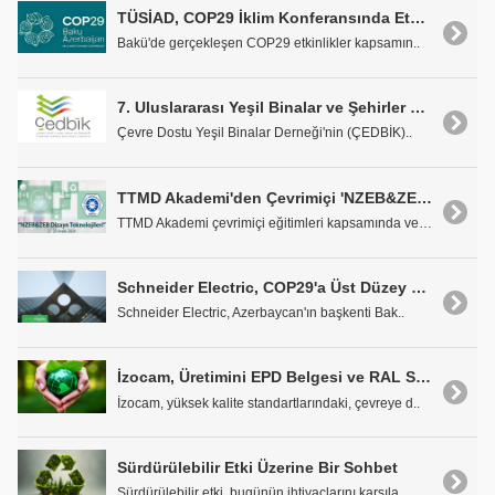
TÜSİAD, COP29 İklim Konferansında Etkinlikler Düzenledi
Bakü'de gerçekleşen COP29 etkinlikler kapsamın..
7. Uluslararası Yeşil Binalar ve Şehirler Zirvesi 22 Kasım'da
Çevre Dostu Yeşil Binalar Derneği'nin (ÇEDBİK)..
TTMD Akademi'den Çevrimiçi 'NZEB&ZEB Dizayn Teknolojileri Eğitimi'
TTMD Akademi çevrimiçi eğitimleri kapsamında veril..
Schneider Electric, COP29'a Üst Düzey Katılım Sağladı
Schneider Electric, Azerbaycan'ın başkenti Bak..
İzocam, Üretimini EPD Belgesi ve RAL Sertifikası'yla Taçlandırdı
İzocam, yüksek kalite standartlarındaki, çevreye d..
Sürdürülebilir Etki Üzerine Bir Sohbet
Sürdürülebilir etki, bugünün ihtiyaçlarını karşıla..