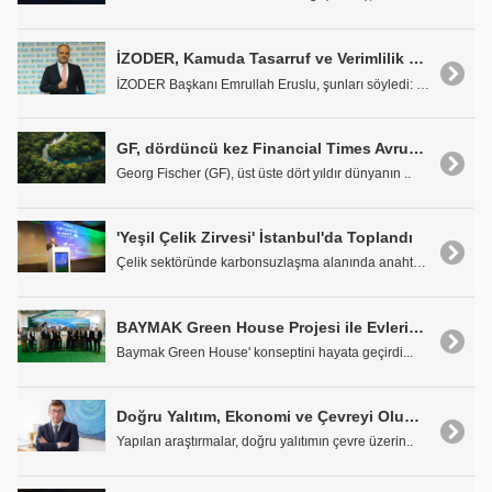
İZODER, Kamuda Tasarruf ve Verimlilik Paketi için Yalıtımsız Binalara Dikkat Çekti
İZODER Başkanı Emrullah Eruslu, şunları söyledi: &..
GF, dördüncü kez Financial Times Avrupa'nın İklim Liderleri listesinde
Georg Fischer (GF), üst üste dört yıldır dünyanın ..
'Yeşil Çelik Zirvesi' İstanbul'da Toplandı
Çelik sektöründe karbonsuzlaşma alanında anahtar ö..
BAYMAK Green House Projesi ile Evlerin Enerji Tüketimini Sıfırlamak Mümkün
Baymak Green House' konseptini hayata geçirdi...
Doğru Yalıtım, Ekonomi ve Çevreyi Olumlu Etkiliyor
Yapılan araştırmalar, doğru yalıtımın çevre üzerin..