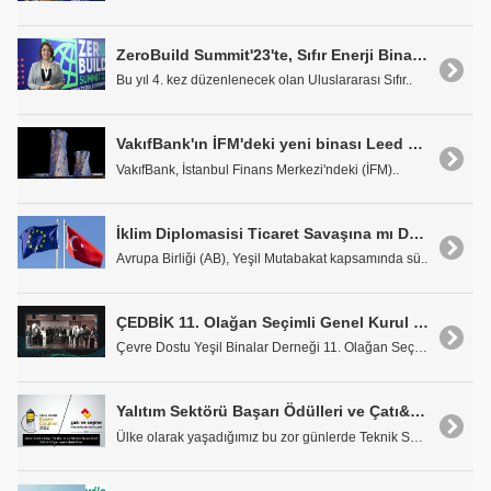
ZeroBuild Summit'23'te, Sıfır Enerji Binalar'ın Mümkünlüğü Örnek Bina İle Ortaya Konacak
Bu yıl 4. kez düzenlenecek olan Uluslararası Sıfır..
VakıfBank'ın İFM'deki yeni binası Leed Gold Sertifikası Aldı
VakıfBank, İstanbul Finans Merkezi'ndeki (İFM)..
İklim Diplomasisi Ticaret Savaşına mı Dönüşüyor?
Avrupa Birliği (AB), Yeşil Mutabakat kapsamında sü..
ÇEDBİK 11. Olağan Seçimli Genel Kurul Toplantısı Gerçekleştirildi
Çevre Dostu Yeşil Binalar Derneği 11. Olağan Seçim..
Yalıtım Sektörü Başarı Ödülleri ve Çatı&Cephe Malzemeleri Ödülleri Organizasyonu İptal Edildi
Ülke olarak yaşadığımız bu zor günlerde Teknik Sek..