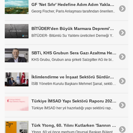
GF 'Net Sıfır' Hedefine Adım Adım Yaklaşıyor
Georg Fischer, Paris Anlaşması tarafından önerilen..
BİTÜDER'den Büyük Marmara Depremi'nin 25. Yılında Kritik Uyarı
BİTÜDER- Bitümlü Su Yalıtımı üreticileri Derneği Y..
SBTi, KHS Grubun Sera Gazı Azaltma Hedefleri Onaylandı
KHS Grubu, Grubun ana şirketi Salzgitter AG ile bi..
İklimlendirme ve İnşaat Sektörü Sürdürülebilir Şehirlerin Mimarı Olacak
İSİB Yönetim Kurulu Başkanı Mehmet Şanal, sektörel..
Türkiye İMSAD Yapı Sektörü Raporu 2023 Yayımlandı
Türkiye İMSAD her yıl hazırladığı yapı sektörü rap..
Türk Ytong, 60. Yılını Kutlarken 'Sarının İzi' Kitabını Yayımladı
Ytong, 60 yıl önce merhum Onursal Başkan Bülent De..