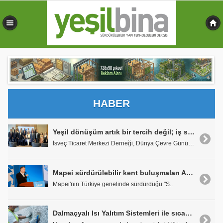
0,449 sn
HABER
Yeşil dönüşüm artık bir tercih değil; iş sürekliliği için bugünün iş gündemi
İsveç Ticaret Merkezi Derneği, Dünya Çevre Günü..
Mapei sürdürülebilir kent buluşmaları Ankara'da 12. kez gerçekleşti
Mapei'nin Türkiye genelinde sürdürdüğü "S..
Dalmaçyalı Isı Yalıtım Sistemleri ile sıcak havalarda da yüksek konfor ve tasarruf sağlayın