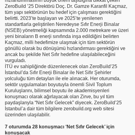
hızlandırılmasının büyük önem taşıdığına dikkat çeken
ZeroBuild ’25 Direktörü Doç. Dr. Gamze Karanfil Kaçmaz,
tüm yapı sektörünün bu hedef için çalışması gerektiğini
belirtti. 2023’te başlayan ve 2025’te yenilenen
standartlarla geliştirilen Neredeyse Sıfır Enerji Binalar
(NSEB) yönetmeliği kapsamında 2.000 metrekare ve üzeri
yeni binaların B enerji sınıfında inşa edildiğini belirten
Kaçmaz, milli hedefimize ulaşmak için tüm sektörün
gönüllü olarak bu dönüşümü hızlandırması gerektiğini ve
ancak bu şekilde Net Sıfır hedefine ulaşılabileceğini
vurguladı.
İTÜ ev sahipliğinde düzenlenecek olan ZeroBuild’25
İstanbul’da Sıfır Enerji Binalar ile Net Sifır Şehirler
yolculuğu tüm detayları ile ele alınacak. Her oturumda,
sektör uygulamaları boyutuyla önemli Sivil Toplum
Kuruluşlarını, bilimsel boyutu ile akademisyenleri
konuşmacı olarak ağırlayacak olan Zirve, bu yıl tüm
paydaşlarıyla “Net Sıfır Gelecek” diyecek. ZeroBuild’25
İstanbul’a dair tüm bilgilere zerobuild.org web sitesi
üzerinden ulaşılabilir.
7 oturumda 28 konuşmacı ‘Net Sıfır Gelecek’ için
konuşacak