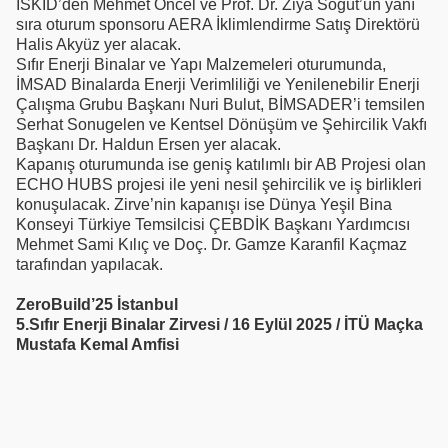
İSKİD’den Mehmet Öncel ve Prof. Dr. Ziya Söğüt’ün yanı
sıra oturum sponsoru AERA İklimlendirme Satış Direktörü
Halis Akyüz yer alacak.
Sıfır Enerji Binalar ve Yapı Malzemeleri oturumunda,
İMSAD Binalarda Enerji Verimliliği ve Yenilenebilir Enerji
Çalışma Grubu Başkanı Nuri Bulut, BİMSADER’i temsilen
Serhat Sonugelen ve Kentsel Dönüşüm ve Şehircilik Vakfı
Başkanı Dr. Haldun Ersen yer alacak.
Kapanış oturumunda ise geniş katılımlı bir AB Projesi olan
ECHO HUBS projesi ile yeni nesil şehircilik ve iş birlikleri
konuşulacak. Zirve’nin kapanışı ise Dünya Yeşil Bina
Konseyi Türkiye Temsilcisi ÇEBDİK Başkanı Yardımcısı
Mehmet Sami Kılıç ve Doç. Dr. Gamze Karanfil Kaçmaz
tarafından yapılacak.
ZeroBuild’25 İstanbul
5.Sıfır Enerji Binalar Zirvesi / 16 Eylül 2025 / İTÜ Maçka
Mustafa Kemal Amfisi