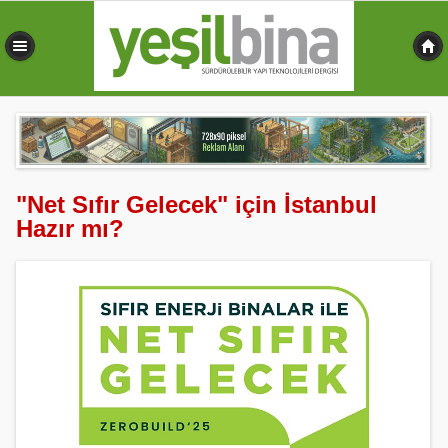
0,469 sn
"Net Sıfır Gelecek" için İstanbul
Hazır mı?