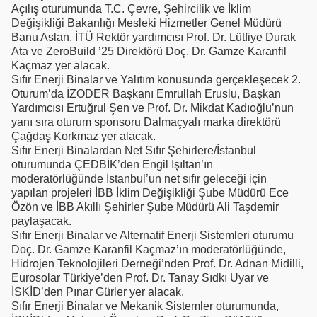
Açılış oturumunda T.C. Çevre, Şehircilik ve İklim
Değişikliği Bakanlığı Mesleki Hizmetler Genel Müdürü
Banu Aslan, İTÜ Rektör yardımcısı Prof. Dr. Lütfiye Durak
Ata ve ZeroBuild ’25 Direktörü Doç. Dr. Gamze Karanfil
Kaçmaz yer alacak.
Sıfır Enerji Binalar ve Yalıtım konusunda gerçekleşecek 2.
Oturum’da İZODER Başkanı Emrullah Eruslu, Başkan
Yardımcısı Ertuğrul Şen ve Prof. Dr. Mikdat Kadıoğlu’nun
yanı sıra oturum sponsoru Dalmaçyalı marka direktörü
Çağdaş Korkmaz yer alacak.
Sıfır Enerji Binalardan Net Sıfır Şehirlere/İstanbul
oturumunda ÇEDBİK’den Engil Işıltan’ın
moderatörlüğünde İstanbul’un net sıfır geleceği için
yapılan projeleri İBB İklim Değişikliği Şube Müdürü Ece
Özön ve İBB Akıllı Şehirler Şube Müdürü Ali Taşdemir
paylaşacak.
Sıfır Enerji Binalar ve Alternatif Enerji Sistemleri oturumu
Doç. Dr. Gamze Karanfil Kaçmaz’ın moderatörlüğünde,
Hidrojen Teknolojileri Derneği’nden Prof. Dr. Adnan Midilli,
Eurosolar Türkiye’den Prof. Dr. Tanay Sıdkı Uyar ve
İSKİD’den Pınar Gürler yer alacak.
Sıfır Enerji Binalar ve Mekanik Sistemler oturumunda,