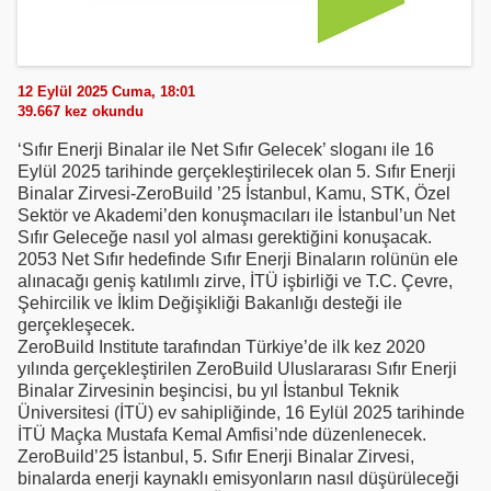
12 Eylül 2025 Cuma, 18:01
39.667
kez okundu
‘Sıfır Enerji Binalar ile Net Sıfır Gelecek’ sloganı ile 16
Eylül 2025 tarihinde gerçekleştirilecek olan 5. Sıfır Enerji
Binalar Zirvesi-ZeroBuild ’25 İstanbul, Kamu, STK, Özel
Sektör ve Akademi’den konuşmacıları ile İstanbul’un Net
Sıfır Geleceğe nasıl yol alması gerektiğini konuşacak.
2053 Net Sıfır hedefinde Sıfır Enerji Binaların rolünün ele
alınacağı geniş katılımlı zirve, İTÜ işbirliği ve T.C. Çevre,
Şehircilik ve İklim Değişikliği Bakanlığı desteği ile
gerçekleşecek.
ZeroBuild Institute tarafından Türkiye’de ilk kez 2020
yılında gerçekleştirilen ZeroBuild Uluslararası Sıfır Enerji
Binalar Zirvesinin beşincisi, bu yıl İstanbul Teknik
Üniversitesi (İTÜ) ev sahipliğinde, 16 Eylül 2025 tarihinde
İTÜ Maçka Mustafa Kemal Amfisi’nde düzenlenecek.
ZeroBuild’25 İstanbul, 5. Sıfır Enerji Binalar Zirvesi,
binalarda enerji kaynaklı emisyonların nasıl düşürüleceği