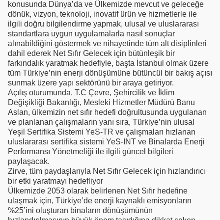
konusunda Dünya’da ve Ülkemizde mevcut ve geleceğe
dönük, vizyon, teknoloji, inovatif ürün ve hizmetlerle ile
ilgili doğru bilgilendirme yapmak, ulusal ve uluslararası
standartlara uygun uygulamalarla nasıl sonuçlar
alınabildiğini göstermek ve nihayetinde tüm alt disiplinleri
dahil ederek Net Sıfır Gelecek için bütünleşik bir
farkındalık yaratmak hedefiyle, başta İstanbul olmak üzere
tüm Türkiye’nin enerji dönüşümüne bütüncül bir bakış açısı
sunmak üzere yapı sektörünü bir araya getiriyor.
Açılış oturumunda, T.C Çevre, Şehircilik ve İklim
Değişikliği Bakanlığı, Mesleki Hizmetler Müdürü Banu
Aslan, ülkemizin net sıfır hedefi doğrultusunda uygulanan
ve planlanan çalışmaların yanı sıra, Türkiye’nin ulusal
Yeşil Sertifika Sistemi YeS-TR ve çalışmaları hızlanan
uluslararası sertifika sistemi YeS-INT ve Binalarda Enerji
Performansı Yönetmeliği ile ilgili güncel bilgileri
paylaşacak.
Zirve, tüm paydaşlarıyla Net Sıfır Gelecek için hızlandırıcı
bir etki yaratmayı hedefliyor
Ülkemizde 2053 olarak belirlenen Net Sıfır hedefine
ulaşmak için, Türkiye’de enerji kaynaklı emisyonların
%25’ini oluşturan binaların dönüşümünün