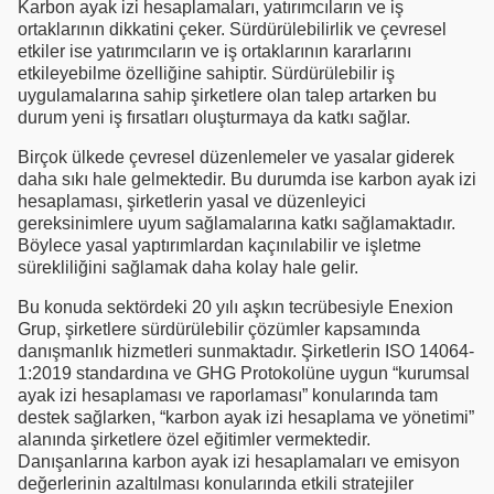
Karbon ayak izi hesaplamaları, yatırımcıların ve iş
ortaklarının dikkatini çeker. Sürdürülebilirlik ve çevresel
etkiler ise yatırımcıların ve iş ortaklarının kararlarını
etkileyebilme özelliğine sahiptir. Sürdürülebilir iş
uygulamalarına sahip şirketlere olan talep artarken bu
durum yeni iş fırsatları oluşturmaya da katkı sağlar.
Birçok ülkede çevresel düzenlemeler ve yasalar giderek
daha sıkı hale gelmektedir. Bu durumda ise karbon ayak izi
hesaplaması, şirketlerin yasal ve düzenleyici
gereksinimlere uyum sağlamalarına katkı sağlamaktadır.
Böylece yasal yaptırımlardan kaçınılabilir ve işletme
sürekliliğini sağlamak daha kolay hale gelir.
Bu konuda sektördeki 20 yılı aşkın tecrübesiyle Enexion
Grup, şirketlere sürdürülebilir çözümler kapsamında
danışmanlık hizmetleri sunmaktadır. Şirketlerin ISO 14064-
1:2019 standardına ve GHG Protokolüne uygun “kurumsal
ayak izi hesaplaması ve raporlaması” konularında tam
destek sağlarken, “karbon ayak izi hesaplama ve yönetimi”
alanında şirketlere özel eğitimler vermektedir.
Danışanlarına karbon ayak izi hesaplamaları ve emisyon
değerlerinin azaltılması konularında etkili stratejiler