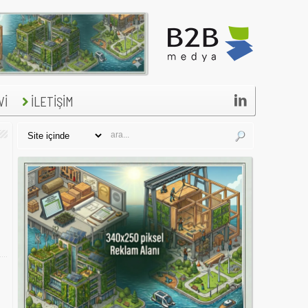

Vİ
İLETİŞİM