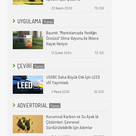
23 Kasım 2020
75.228
UYGULAMA
Baumit, "Mantolamada Yeniliğin
Öncüsü" Olma Vizyonu ile İlklere
Hayat Veriyor
13 Şubat 2024
73.192
ÇEVİRİ
USGBC Daha Büyük Etki İçin LEED
v5'i Yayımladı
2 Mayıs 2025
62.333
ADVERTORIAL
Kurumsal Karbon ve Su Ayak İzi
Çözümleri: Çevresel
Sürdürülebilirlik İçin Adımlar