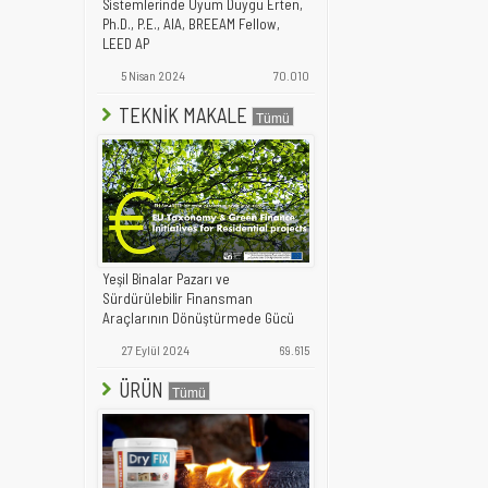
Sistemlerinde Uyum Duygu Erten,
Ph.D., P.E., AIA, BREEAM Fellow,
LEED AP
5 Nisan 2024
70.010
TEKNİK MAKALE
Yeşil Binalar Pazarı ve
Sürdürülebilir Finansman
Araçlarının Dönüştürmede Gücü
27 Eylül 2024
69.615
ÜRÜN