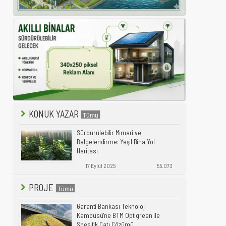
KONUK YAZAR
Sürdürülebilir Mimari ve
Belgelendirme: Yeşil Bina Yol
Haritası
17 Eylül 2025
55.073
PROJE
Garanti Bankası Teknoloji
Kampüsü'ne BTM Optigreen ile
Spesifik Çatı Çözümü