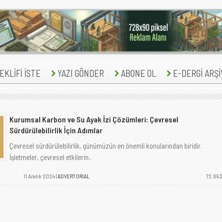
KLİFİ İSTE
YAZI GÖNDER
ABONE OL
E-DERGİ ARŞİ
Kurumsal Karbon ve Su Ayak İzi Çözümleri: Çevresel
Sürdürülebilirlik İçin Adımlar
Çevresel sürdürülebilirlik, günümüzün en önemli konularından biridir.
İşletmeler, çevresel etkilerin..
11 Aralık 2024 |
ADVERTORIAL
72.893