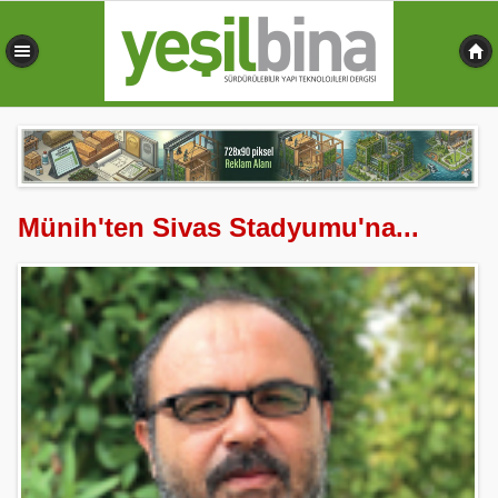
0,484 sn
Münih'ten Sivas Stadyumu'na...