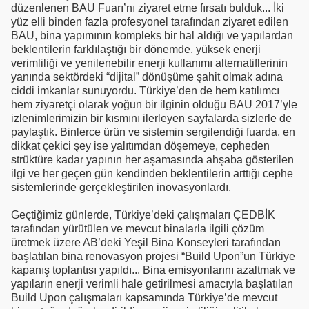
düzenlenen BAU Fuarı’nı ziyaret etme fırsatı bulduk... İki
yüz elli binden fazla profesyonel tarafından ziyaret edilen
BAU, bina yapımının kompleks bir hal aldığı ve yapılardan
beklentilerin farklılaştığı bir dönemde, yüksek enerji
verimliliği ve yenilenebilir enerji kullanımı alternatiflerinin
yanında sektördeki “dijital” dönüşüme şahit olmak adına
ciddi imkanlar sunuyordu. Türkiye’den de hem katılımcı
hem ziyaretçi olarak yoğun bir ilginin olduğu BAU 2017’yle
izlenimlerimizin bir kısmını ilerleyen sayfalarda sizlerle de
paylaştık. Binlerce ürün ve sistemin sergilendiği fuarda, en
dikkat çekici şey ise yalıtımdan döşemeye, cepheden
strüktüre kadar yapının her aşamasında ahşaba gösterilen
ilgi ve her geçen gün kendinden beklentilerin arttığı cephe
sistemlerinde gerçekleştirilen inovasyonlardı.
Geçtiğimiz günlerde, Türkiye’deki çalışmaları ÇEDBİK
tarafından yürütülen ve mevcut binalarla ilgili çözüm
üretmek üzere AB’deki Yeşil Bina Konseyleri tarafından
başlatılan bina renovasyon projesi “Build Upon”un Türkiye
kapanış toplantısı yapıldı... Bina emisyonlarını azaltmak ve
yapıların enerji verimli hale getirilmesi amacıyla başlatılan
Build Upon çalışmaları kapsamında Türkiye’de mevcut