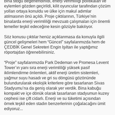
bina stoğu değerlendirildi, enerji verimliliği politikaları ve
eylemleri gözden geçirildi, kilit oyuncular tarafından çözüm
yolları ortaya konuldu ve ülke için makul adımlar
atılmasının önü açıldı. Proje çıktılarının, Türkiye’nin
binalarda enerji verimliliği mevzuatı çalışmaları için önemli
temeller teşkil edeceğine kesin gözüyle bakılıyor.
Söz konusu çıktılar henüz açıklanmasa da konuyla ilgili
güncel gelişmeleri hem “Güncel” sayfalarımızda hem de
ÇEDBİK Genel Sekreteri Engin Işıltan ile yaptığımız
röportajdan öğrenebilirsiniz.
“Proje” sayfalarımızda Park Dedeman ve Promesa Levent
Tower’ın yanı sıra enerji verimliliği yüksek pasif
iklimlendirme önlemleri, aktif enerji üretim sistemleri,
yağmur suyu hasadı ve gri su döngüsü gözönünde
bulundurularak ekolojik kriterlere göre tasarlanan Sivas
Stadyumu’na da geniş olarak yer verdik. Bina kabuğu
kompakt ve içe dönük olarak tasarlanan stadyumun kuzey
cephesi ise çift cidarlı. Enerji ve su tüketimi açısından
örnek teşkil eden stadın benzerlerinin çoğalacağını ümit
ediyoruz...