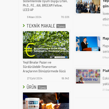
Yeşi
Sistemlerinde Uyum Duygu Erten,
gün
Ph.D., P.E., AIA, BREEAM Fellow,
LEED AP
İsve
5 Nisan 2024
70.036
etki
TEKNİK MAKALE
8 Haz
Map
Mape
seri
6 Mayı
Yeşil Binalar Pazarı ve
Sürdürülebilir Finansman
Plak
Araçlarının Dönüştürmede Gücü
Eski
27 Eylül 2024
69.643
yakla
ÜRÜN
21 Oc