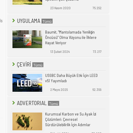
23 Kasım 2020
75.252
UYGULAMA
is
Baumit, "Mantolamada Yeniliğin
Öncüsü" Olma Vizyonu ile İlklere
Hayat Veriyor
13 Şubat 2024
73.217
ÇEVİRİ
USGBC Daha Büyük Etki İçin LEED
v5'i Yayımladı
2 Mayıs 2025
62.359
ADVERTORIAL
Kurumsal Karbon ve Su Ayak İzi
Çözümleri: Çevresel
Sürdürülebilirlik İçin Adımlar