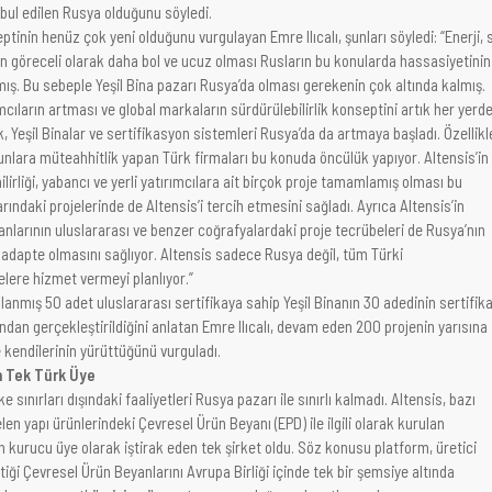
abul edilen Rusya olduğunu söyledi.
ptinin henüz çok yeni olduğunu vurgulayan Emre Ilıcalı, şunları söyledi: “Enerji, 
ın göreceli olarak daha bol ve ucuz olması Rusların bu konularda hassasiyetinin
ış. Bu sebeple Yeşil Bina pazarı Rusya’da olması gerekenin çok altında kalmış.
mcıların artması ve global markaların sürdürülebilirlik konseptini artık her yerd
, Yeşil Binalar ve sertifikasyon sistemleri Rusya’da da artmaya başladı. Özellikl
unlara müteahhitlik yapan Türk firmaları bu konuda öncülük yapıyor. Altensis’in
inilirliği, yabancı ve yerli yatırımcılara ait birçok proje tamamlamış olması bu
rındaki projelerinde de Altensis’i tercih etmesini sağladı. Ayrıca Altensis’in
anlarının uluslararası ve benzer coğrafyalardaki proje tecrübeleri de Rusya’nın
a adapte olmasını sağlıyor. Altensis sadece Rusya değil, tüm Türki
elere hizmet vermeyi planlıyor.”
anmış 50 adet uluslararası sertifikaya sahip Yeşil Binanın 30 adedinin sertifik
ından gerçekleştirildiğini anlatan Emre Ilıcalı, devam eden 200 projenin yarısına
e kendilerinin yürüttüğünü vurguladı.
n Tek Türk Üye
e sınırları dışındaki faaliyetleri Rusya pazarı ile sınırlı kalmadı. Altensis, bazı
len yapı ürünlerindeki Çevresel Ürün Beyanı (EPD) ile ilgili olarak kurulan
 kurucu üye olarak iştirak eden tek şirket oldu. Söz konusu platform, üretici
lettiği Çevresel Ürün Beyanlarını Avrupa Birliği içinde tek bir şemsiye altında