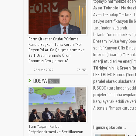
toplayıp harmonize edere
Avea Teknoloji Merkezi 
Avea Teknoloji Merkezi, 
seviye sertifikasyon ile 
tarafından sağlandı.
İstanbul’un en merkezi ç
Form Şirketler Grubu Yürütme
Breeam In-Use Very Good
Kurulu Başkanı Tunç Korun: "Her
sahibi Kanyon Ofis Binas
Geçen Yıl Ar-Ge Çalışmalarımız ve
Interior (Ticari İç Mekanl
Yerli Üretimlerimizle Ürün
enerji etüdleri ve enerji
Gamımızı Genişletiyoruz"
Türkiye’nin ilk Green R
25 Nisan 2022
73.255
LEED BD+C Homes (Yeni Bi
DOSYA
paralel olarak uluslarara
(USGBC) tarafından yetkil
projelerinin saha uygulam
karşılayarak etkili ve ver
Altensis firması kurucu o
Tüm Yaşam Karbon
İlginizi çekebilir...
Değerlendirmesi ve Sertifikasyon