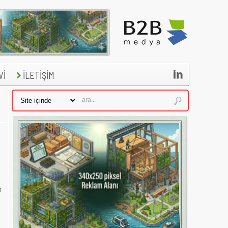

Vİ
İLETİŞİM
r