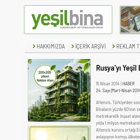
HAKKIMIZDA
İÇERİK ARŞİVİ
REKLAM TE
Rusya'yı Yeşil 
15 Nisan 2014 |
HABER
24. Sayı (Mart-Nisan 201
Altensis, Türkiye’den sonr
Binaların yüzde 60’ının 
metrekarelik inşaat alanı
yılda 1 milyon metrekare
Altensis kurucu ortağı E
anlayışının komşu ülkeler