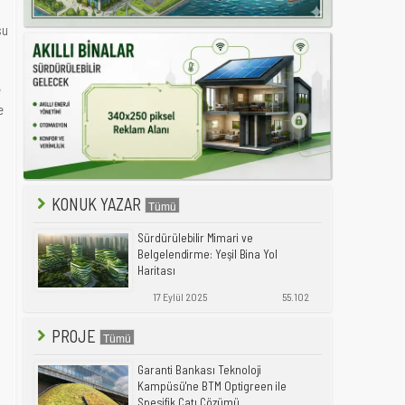
su
e
e
KONUK YAZAR
Sürdürülebilir Mimari ve
a
Belgelendirme: Yeşil Bina Yol
Haritası
17 Eylül 2025
55.102
PROJE
Garanti Bankası Teknoloji
Kampüsü'ne BTM Optigreen ile
Spesifik Çatı Çözümü