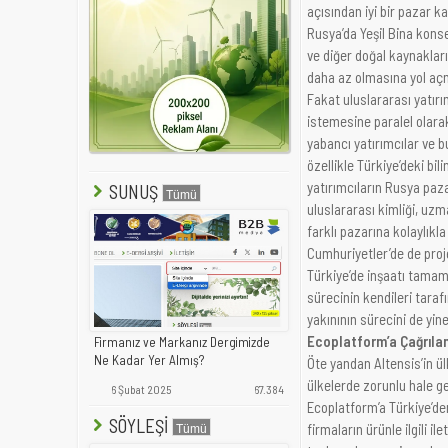
açısından iyi bir pazar k
Rusya’da Yeşil Bina konse
ve diğer doğal kaynaklar
daha az olmasına yol açm
Fakat uluslararası yatırı
istemesine paralel olarak
yabancı yatırımcılar ve b
özellikle Türkiye’deki bil
yatırımcıların Rusya paza
SUNUŞ
uluslararası kimliği, uzm
farklı pazarına kolaylıkl
Cumhuriyetler’de de proj
Türkiye’de inşaatı tamaml
sürecinin kendileri taraf
yakınının sürecini de yin
Ecoplatform’a Çağrıla
Firmanız ve Markanız Dergimizde
Ne Kadar Yer Almış?
Öte yandan Altensis’in ülk
ülkelerde zorunlu hale ge
6 Şubat 2025
67.384
Ecoplatform’a Türkiye’den
SÖYLEŞİ
firmaların ürünle ilgili i