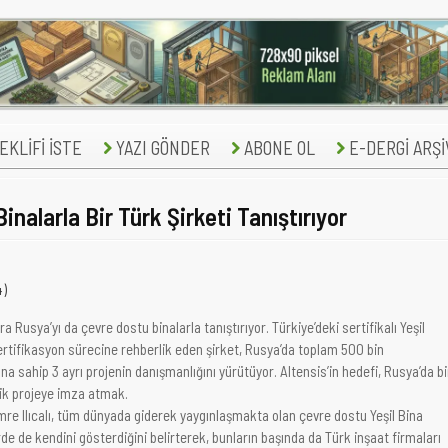
KLİFİ İSTE
YAZI GÖNDER
ABONE OL
E-DERGİ ARŞİ
Binalarla Bir Türk Şirketi Tanıştırıyor
4)
a Rusya’yı da çevre dostu binalarla tanıştırıyor. Türkiye’deki sertifikalı Yeşil
sertifikasyon sürecine rehberlik eden şirket, Rusya’da toplam 500 bin
na sahip 3 ayrı projenin danışmanlığını yürütüyor. Altensis’in hedefi, Rusya’da bi
lik projeye imza atmak.
mre Ilıcalı, tüm dünyada giderek yaygınlaşmakta olan çevre dostu Yeşil Bina
de de kendini gösterdiğini belirterek, bunların başında da Türk inşaat firmaları