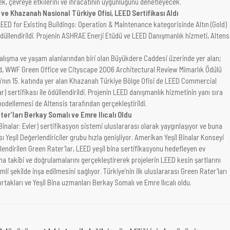
k, çevreye etkilerini ve ihracatının uygunluğunu denetleyecek.
ve Khazanah Nasional Türkiye Ofisi, LEED Sertifikası Aldı
LEED for Existing Buildings: Operation & Maintenance kategorisinde Altın (Gold)
ödüllendirildi. Projenin ASHRAE Enerji Etüdü ve LEED Danışmanlık hizmeti, Altens
alışma ve yaşam alanlarından biri olan Büyükdere Caddesi üzerinde yer alan;
, WWF Green Office ve Cityscape 2006 Architectural Review Mimarlık Ödülü
ı’nın 15. katında yer alan Khazanah Türkiye Bölge Ofisi de LEED Commercial
ar) sertifikası ile ödüllendirildi. Projenin LEED danışmanlık hizmetinin yanı sıra
 modellemesi de Altensis tarafından gerçekleştirildi.
ater’ları Berkay Somalı ve Emre Ilıcalı Oldu
nalar: Evler) sertifikasyon sistemi uluslararası olarak yaygınlaşıyor ve buna
sı Yeşil Değerlendiriciler grubu hızla genişliyor. Amerikan Yeşil Binalar Konseyi
endirilen Green Rater’lar, LEED yeşil bina sertifikasyonu hedefleyen ev
a takibi ve doğrulamalarını gerçekleştirerek projelerin LEED kesin şartlarını
imli şekilde inşa edilmesini sağlıyor. Türkiye’nin ilk uluslararası Green Rater’ları
rtakları ve Yeşil Bina uzmanları Berkay Somalı ve Emre Ilıcalı oldu.