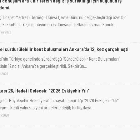
l dönüşüm artık bir tercih değil; iş sürekliliği için bugünün iş
demi
ç Ticaret Merkezi Derneği, Dünya Çevre Günü'nü gerçekleştirdiği özel bir
nlikle kutladı. Yeşil dönüşümün iş dünyasına etkisini uzman konuk...
iran 2026
ei sürdürülebilir kent buluşmaları Ankara'da 12. kez gerçekleşti
i'nin Türkiye genelinde sürdürdüğü "Sürdürülebilir Kent Buluşmaları"
sinin 12'ncisi Ankara'da gerçekleştirildi. Sektörün...
s 2026
ası 26, Hedefi Gelecek: "2026 Eskişehir Yılı"
şehir Büyükşehir Belediyesi'nin hayata geçirdiği "2026 Eskişehir Yılı"
şımı, kenti yalnızca yeni projelerle değil; birlik, daya...
ak 2026