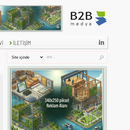

Vİ
İLETİŞİM