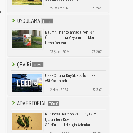
23 Kasım 2020
75.243
a
UYGULAMA
Baumit, "Mantolamada Yeniliğin
Öncüsü" Olma Vizyonu ile İlklere
Hayat Veriyor
13 Şubat 2024
73.207
ÇEVİRİ
USGBC Daha Büyük Etki İçin LEED
v5'i Yayımladı
2 Mayıs 2025
62.347
ADVERTORIAL
Kurumsal Karbon ve Su Ayak İzi
Çözümleri: Çevresel
Sürdürülebilirlik İçin Adımlar