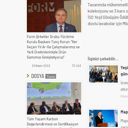
Tasarımda mükemmelliğ
koleksiyonu ve 3 karo s
İSO Yeşil Dönüşüm Ödülle
dostu lavabolar için Mi
Form Şirketler Grubu Yürütme
Kurulu Başkanı Tunç Korun: "Her
Geçen Yıl Ar-Ge Çalışmalarımız ve
Yerli Üretimlerimizle Ürün
Gamımızı Genişletiyoruz"
İlginizi çekebilir...
25 Nisan 2022
73.243
Yeşi
gün
DOSYA
İsve
etki
8 Haz
Map
Tüm Yaşam Karbon
Mape
Değerlendirmesi ve Sertifikasyon
seri