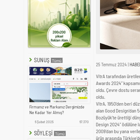
SUNUŞ
25 Temmuz 2024 |
HABE
VitrA tarafından üretil
Awards 2024” kapsamınd
oldu. Çevre dostu seram
oldu.
VitrA, 1950’den beri dü
Firmanız ve Markanız Dergimizde
alan Good Design’dan 54
Ne Kadar Yer Almış?
Bozüyük’te ürettiği dü
6 Şubat 2025
67.370
Design 2024” ödülüne la
2009’dan bu yana verilen
SÖYLEŞİ
ürün arasında Türkiye’d