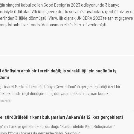
in simgesi kabul edilen Good Design’ın 2023 edisyonunda 3 banyo
erisiyle ödül alan VitrA’nın çevre dostu seramik lavaboları, geçtiğimiz ay d
ri’nden 3.’lükle dönmüştü. VitrA, ilk olarak UNICERA 2023’te tanıttığı çevre
lano, İstanbul ve Londra’da lansman etkinlikleri düzenlemişti.
l dönüşüm artık bir tercih değil; iş sürekliliği için bugünün iş
demi
ç Ticaret Merkezi Derneği, Dünya Çevre Günü'nü gerçekleştirdiği özel bir
nlikle kutladı. Yeşil dönüşümün iş dünyasına etkisini uzman konuk...
iran 2026
ei sürdürülebilir kent buluşmaları Ankara'da 12. kez gerçekleşti
i'nin Türkiye genelinde sürdürdüğü "Sürdürülebilir Kent Buluşmaları"
sinin 12'ncisi Ankara'da gerçekleştirildi. Sektörün...