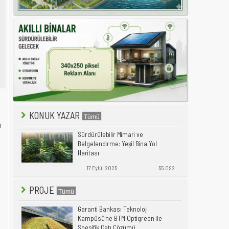
KONUK YAZAR
n
Sürdürülebilir Mimari ve
Belgelendirme: Yeşil Bina Yol
Haritası
17 Eylül 2025
55.092
PROJE
Garanti Bankası Teknoloji
Kampüsü'ne BTM Optigreen ile
Spesifik Çatı Çözümü