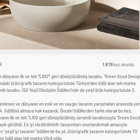
R
1.679
kez okundu
en dünyanın ilk ve tek %100* geri dönüştürülmüş lavabo, “Green Good Desig
aki ürün/grafik tasarım kategorisinde Türkiye’den ödül alan tek marka
ik lavabo, İSO Yeşil Dönüşüm Ödülleri’nde de yeşil ürün kategorisinde 3.
zenlenen ve dünyanın en eski ve en saygın tasarım yarışmaları arasında yer
. ödülünü almaya hak kazandı. Önceki ödüllerden farklı olarak bu kez,
nyanın ilk ve tek %100 geri dönüştürülmüş seramik lavabosuyla “Green Good
yık görüldü. En iyi sürdürülebilir tasarımları onurlandırmak amacıyla
 “yeşil iyi tasarım” ödüllerde bu yıl, ürün/grafik tasarım kategorisinde 70
en ödül alan tek marka VitrA oldu.