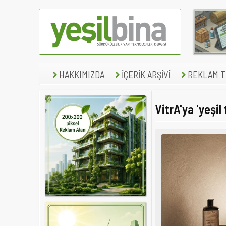
HAKKIMIZDA
İÇERİK ARŞİVİ
REKLAM TE
VitrA'ya 'yeşil