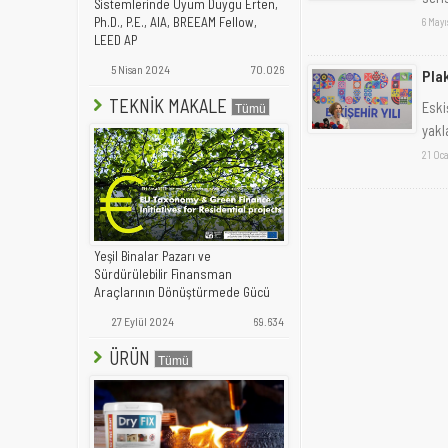
Sistemlerinde Uyum Duygu Erten,
Ph.D., P.E., AIA, BREEAM Fellow,
6 Mayı
LEED AP
5 Nisan 2024
70.026
Plak
TEKNİK MAKALE
Eski
yakla
21 Oc
Yeşil Binalar Pazarı ve
Sürdürülebilir Finansman
Araçlarının Dönüştürmede Gücü
27 Eylül 2024
69.634
ÜRÜN