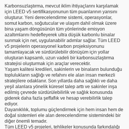
Karbonsuzlaştırma, mevcut iklim ihtiyaçlarını karşılamak
için LEED v5 sertifikasyonunun tüm puanlarının yarısını
oluşturur. Yeni derecelendirme sistemi, operasyonlar,
somut karbon, soğutucular ve ulaşım dahil olmak üzere
bina yaşam döngüsünün tüm yönlerinde emisyon
azaltımlarını hedefleyerek ultra düşük karbonlu binalar
sunmak için net, uygulanabilir adımlar sağlar. Tüm LEED
v5 projelerin operasyonel karbon projeksiyonunu
tamamlayacak ve sürdürülebilir dönüşüm için yollar
oluşturan kapsamlı, uzun vadeli bir karbonsuzlaştırma
stratejisi oluşturmak için araçlar verecektir.
Yaşam kalitesi kredileri, sakinlerin ve binaların bulunduğu
toplulukların sağlığı ve refahını ele alan insan merkezli
stratejilere odaklanır. Son yıllarda daha sağlıklı ve daha
yeşil alanlara yönelik küresel talep arttı ve sakinler inşa
edilmiş çevrede sürdürülebilirlik ve sağlık konusunda
giderek daha fazla şeffaflık ve hesap verebilirlik talep
ediyor.
Dayanıklılık, toplumu güçlendirmek için hem insan hem de
doğal sistemleri ele alan derecelendirme sistemindeki bir
diğer önemli temadır.
Tüm LEED v5 projeleri, tehlikeler konusunda farkındalığı