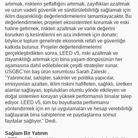
artırmak, risklerin şeffaflığını artırmak, zayıflıkları azaltmak
ve uzun vadeli güvenlik ve sürdürülebilirliği sağlamak için
iklim dayanıklılığı değerlendirmelerini tamamlayacaktır. Bu
değerlendirmeler, projeleri ekosistemleri korumak ve eski
haline getirmek, riskleri azaltmak ve varlık değerini
korurken iş kesintilerini en aza indirmek için donatır;
böylece toplum genelinde ekonomik refah ve güvenliğe
katkıda bulunur. Projeler değerlendirmelerini
gerçekleştirdikten sonra, LEED v5, riski azaltmak ve
dayanıklılığı artırmak için bina yaşam döngüsünün her
aşamasına dahil edilebilecek çeşitli stratejiler sunar.
USGBC'nin baş ürün sorumlusu Sarah Zaleski ,
"Yatırımcılar, sahipler, sakinler ve politika yapıcılar,
emisyonları azaltan, iklim riskini hafifleten, sağlıklı, üretken
alanlar sağlayan, toplulukları olumlu yönde etkileyen ve
doğal sistemleri koruyan yüksek performanslı binalar talep
ediyor. LEED v5, tüm bu boyutlarda performansı
yönlendirmek için en iyi uygulamaları ve hesap verebilirliği
sağlayarak bina sahiplerine ve paydaşlarına somut
faydalar sağlıyor." Dedi.
Sağlam Bir Yatırım