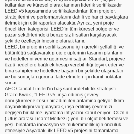
kullanılan ve küresel olarak tanınan liderlik sertifikasıdır.
LEED v5 kapsamında sertifikalandırılan tüm projeler,
stratejilerini ve performanslarını dahili ve harici paydaşlara
iletmek için etki raporları alacaktır. Ayrıca, yeni proje
öncelikleri kategorisi, LEED'in tüm küresel bölgeler ve
pazar sektörlerindeki benzersiz fırsatları karşılayacak
şekilde özelleştirilmesine olanak tanır.
LEED, bir projenin sertifikasyonu için gerekli şeffaflığı ve
bütünlüğü sağlayarak proje ekiplerinin tasarım planlarını
ve hedeflerini yerine getirmesini sağlar. Standart, projeye
özgü hedeflere bağlı ek hesap verebilirliği teşvik eder ve
bina sahiplerine hedeflere başarılı bir şekilde ulaşmaları
ve bu sonuçları gururla ifade etmeleri için kanıt noktaları
sunar.
AEC Capital Limited'ın baş sürdürülebilirlik stratejisti
Grace Kwok , "LEED v5, inşa edilmiş çevreyi
dönüştürmede cesur bir adım ileri anlamına geliyor. İklim
dayanıklılığını vurgulayarak, inşa edilmiş çevremizi
değişen bir iklime uyarlama ihtiyacını kabul ediyor. ICC'nin
( Uluslararası Ticaret Merkezi ) yeni bir ölçüt belirlemesi ve
yeşil binalarda inovasyon ve mükemmellik için öncülük
etmesiyle Asya'daki ilk LEED v5 projesini tamamlama