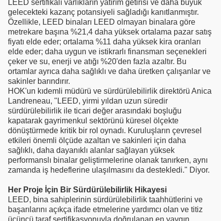
LEED sertifikalı varlıkların yatırım getirisi ve daha büyük
gelecekteki kazanç potansiyeli sağladığı kanıtlanmıştır.
Özellikle, LEED binaları LEED olmayan binalara göre
metrekare başına %21,4 daha yüksek ortalama pazar satış
fiyatı elde eder; ortalama %11 daha yüksek kira oranları
elde eder; daha uygun ve istikrarlı finansman seçenekleri
çeker ve su, enerji ve atığı %20'den fazla azaltır. Bu
ortamlar ayrıca daha sağlıklı ve daha üretken çalışanlar ve
sakinler barındırır.
HOK'un kıdemli müdürü ve sürdürülebilirlik direktörü Anica
Landreneau, "LEED, yirmi yıldan uzun süredir
sürdürülebilirlik ile ticari değer arasındaki boşluğu
kapatarak gayrimenkul sektörünü küresel ölçekte
dönüştürmede kritik bir rol oynadı. Kuruluşların çevresel
etkileri önemli ölçüde azaltan ve sakinleri için daha
sağlıklı, daha dayanıklı alanlar sağlayan yüksek
performanslı binalar geliştirmelerine olanak tanırken, aynı
zamanda iş hedeflerine ulaşılmasını da destekledi." Diyor.
Her Proje İçin Bir Sürdürülebilirlik Hikayesi
LEED, bina sahiplerinin sürdürülebilirlik taahhütlerini ve
başarılarını açıkça ifade etmelerine yardımcı olan ve titiz
üçüncü taraf sertifikasyonuyla doğrulanan en yaygın