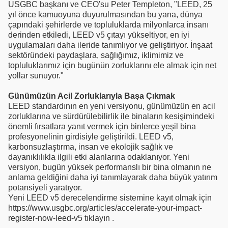
USGBC başkanı ve CEO'su Peter Templeton, "LEED, 25
yıl önce kamuoyuna duyurulmasından bu yana, dünya
çapındaki şehirlerde ve topluluklarda milyonlarca insanı
derinden etkiledi, LEED v5 çıtayı yükseltiyor, en iyi
uygulamaları daha ileride tanımlıyor ve geliştiriyor. İnşaat
sektöründeki paydaşlara, sağlığımız, iklimimiz ve
topluluklarımız için bugünün zorluklarını ele almak için net
yollar sunuyor."
Günümüzün Acil Zorluklarıyla Başa Çıkmak
LEED standardının en yeni versiyonu, günümüzün en acil
zorluklarına ve sürdürülebilirlik ile binaların kesişimindeki
önemli fırsatlara yanıt vermek için binlerce yeşil bina
profesyonelinin girdisiyle geliştirildi. LEED v5,
karbonsuzlaştırma, insan ve ekolojik sağlık ve
dayanıklılıkla ilgili etki alanlarına odaklanıyor. Yeni
versiyon, bugün yüksek performanslı bir bina olmanın ne
anlama geldiğini daha iyi tanımlayarak daha büyük yatırım
potansiyeli yaratıyor.
Yeni LEED v5 derecelendirme sistemine kayıt olmak için
https://www.usgbc.org/articles/accelerate-your-impact-
register-now-leed-v5 tıklayın .