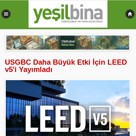
0,461 sn
USGBC Daha Büyük Etki İçin LEED
v5'i Yayımladı